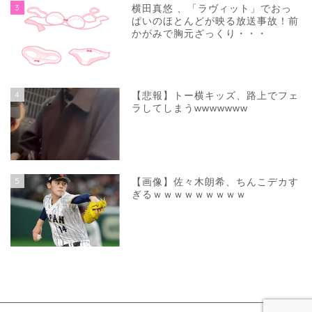
3
横田真悠 、「ラヴィット」でおっ
ぱいのほとんどが映る放送事故！前
かがみで胸元ざっくり・・・
4
【悲報】トー横キッズ、路上でフェ
ラしてしまうwwwwwww
5
【画像】佐々木朗希、ちんこデカす
ぎるｗｗｗｗｗｗｗｗｗ