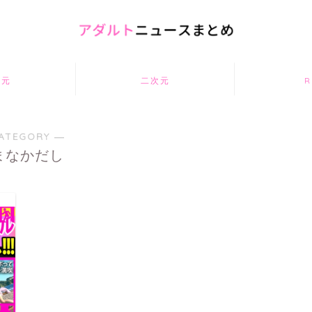
次元
二次元
R
ATEGORY ―
まなかだし