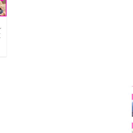
レ
夜
日