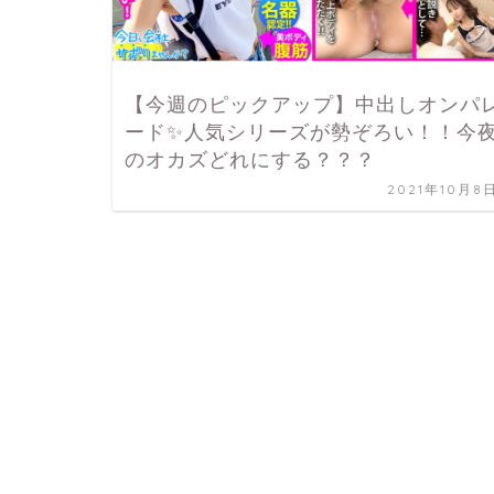
【今週のピックアップ】中出しオンパ
ード✨人気シリーズが勢ぞろい！！今
のオカズどれにする？？？
2021年10月8