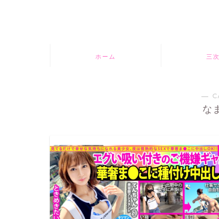
ホーム
三
― C
な