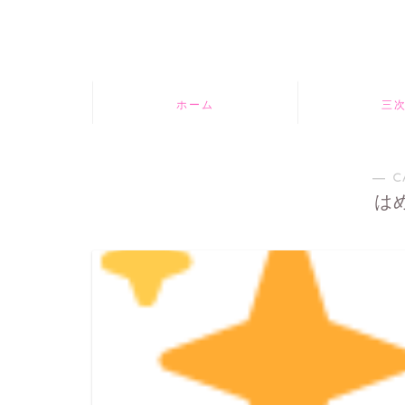
ホーム
三
― C
は