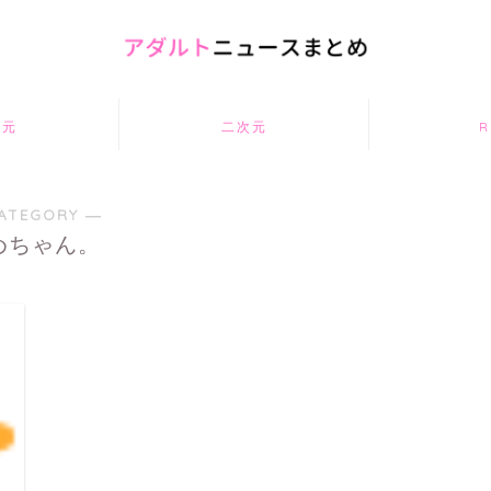
次元
二次元
R
ATEGORY ―
めちゃん。