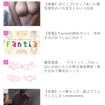
1
【画像】JCにしてLカップあった爆
乳美乳のバカ女王とかいう伝説
2
【悲報】Fantiaの割れサイト、存在
するのか？しないのか？
3
横田真悠 、「ラヴィット」でおっ
ぱいのほとんどが映る放送事故！前
かがみで胸元ざっくり・・・
4
【悲報】トー横キッズ、路上でフェ
ラしてしまうwwwwwww