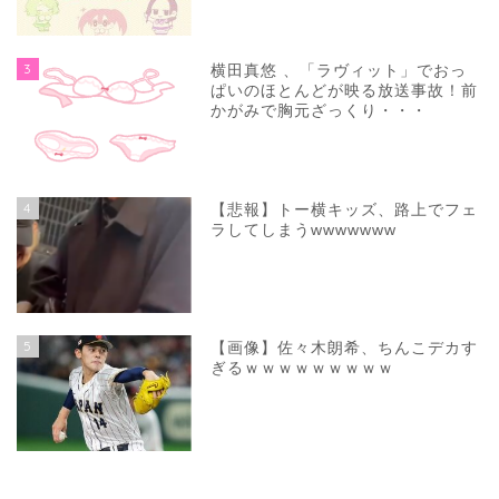
3
横田真悠 、「ラヴィット」でおっ
ぱいのほとんどが映る放送事故！前
かがみで胸元ざっくり・・・
4
【悲報】トー横キッズ、路上でフェ
ラしてしまうwwwwwww
5
【画像】佐々木朗希、ちんこデカす
ぎるｗｗｗｗｗｗｗｗｗ