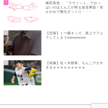
3
横田真悠 、「ラヴィット」でおっ
ぱいのほとんどが映る放送事故！前
かがみで胸元ざっくり・・・
4
【悲報】トー横キッズ、路上でフェ
ラしてしまうwwwwwww
5
【画像】佐々木朗希、ちんこデカす
ぎるｗｗｗｗｗｗｗｗｗ