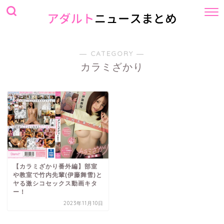
― CATEGORY ―
カラミざかり
【カラミざかり番外編】部室
や教室で竹内先輩(伊藤舞雪)と
ヤる激シコセックス動画キタ
ー！
2023年11月10日