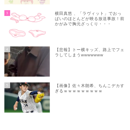
3
横田真悠 、「ラヴィット」でおっ
ぱいのほとんどが映る放送事故！前
かがみで胸元ざっくり・・・
4
【悲報】トー横キッズ、路上でフェ
ラしてしまうwwwwwww
5
【画像】佐々木朗希、ちんこデカす
ぎるｗｗｗｗｗｗｗｗｗ