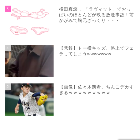
3
横田真悠 、「ラヴィット」でおっ
ぱいのほとんどが映る放送事故！前
かがみで胸元ざっくり・・・
4
【悲報】トー横キッズ、路上でフェ
ラしてしまうwwwwwww
5
【画像】佐々木朗希、ちんこデカす
ぎるｗｗｗｗｗｗｗｗｗ