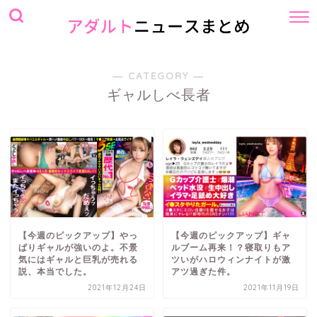
― CATEGORY ―
ギャルしべ長者
【今週のピックアップ】やっ
【今週のピックアップ】ギャ
ぱりギャルが強いのよ。不景
ルブーム再来！？寝取りもア
気にはギャルと巨乳が売れる
ツいがハロウィンナイトが激
説、本当でした。
アツ過ぎた件。
2021年12月24日
2021年11月19日