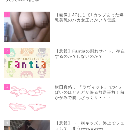
1
【画像】JCにしてLカップあった爆
乳美乳のバカ女王とかいう伝説
2
【悲報】Fantiaの割れサイト、存在
するのか？しないのか？
3
横田真悠 、「ラヴィット」でおっ
ぱいのほとんどが映る放送事故！前
かがみで胸元ざっくり・・・
4
【悲報】トー横キッズ、路上でフェ
ラしてしまうwwwwwww