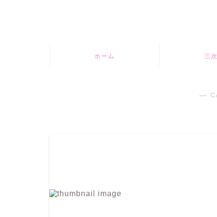
ホーム
三
― C