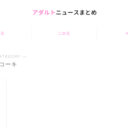
次元
二次元
R
ATEGORY ―
コーキ