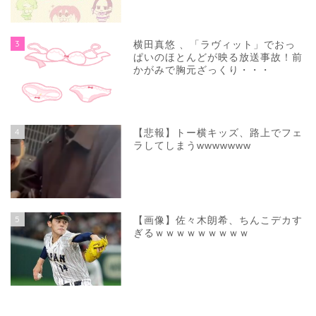
3
横田真悠 、「ラヴィット」でおっ
ぱいのほとんどが映る放送事故！前
かがみで胸元ざっくり・・・
4
【悲報】トー横キッズ、路上でフェ
ラしてしまうwwwwwww
5
【画像】佐々木朗希、ちんこデカす
ぎるｗｗｗｗｗｗｗｗｗ