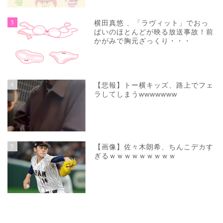
3
横田真悠 、「ラヴィット」でおっ
ぱいのほとんどが映る放送事故！前
かがみで胸元ざっくり・・・
4
【悲報】トー横キッズ、路上でフェ
ラしてしまうwwwwwww
5
【画像】佐々木朗希、ちんこデカす
ぎるｗｗｗｗｗｗｗｗｗ