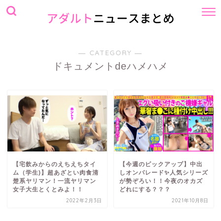
― CATEGORY ―
ドキュメントdeハメハメ
【宅飲みからのえちえちタイ
【今週のピックアップ】中出
ム（学生)】超あざとい肉食清
しオンパレード✨人気シリーズ
楚系ヤリマン！一流ヤリマン
が勢ぞろい！！今夜のオカズ
女子大生とくとみよ！！
どれにする？？？
2022年2月3日
2021年10月8日