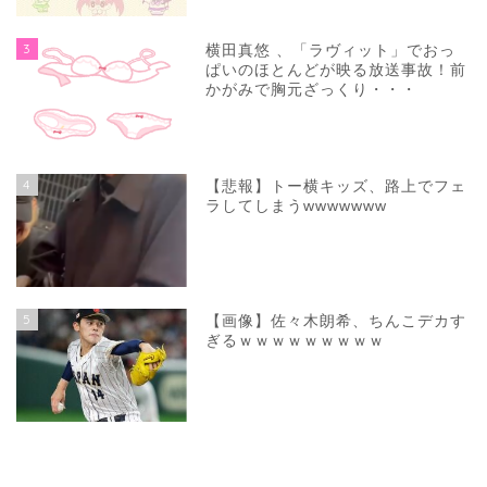
3
横田真悠 、「ラヴィット」でおっ
ぱいのほとんどが映る放送事故！前
かがみで胸元ざっくり・・・
4
【悲報】トー横キッズ、路上でフェ
ラしてしまうwwwwwww
5
【画像】佐々木朗希、ちんこデカす
ぎるｗｗｗｗｗｗｗｗｗ