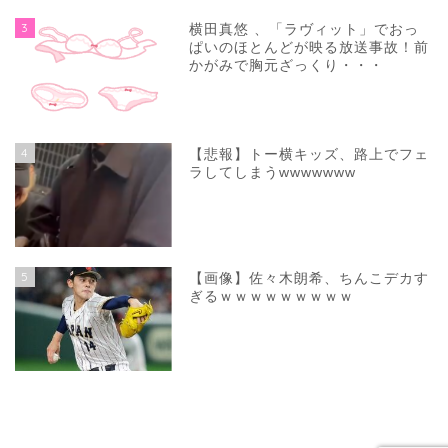
3
横田真悠 、「ラヴィット」でおっ
ぱいのほとんどが映る放送事故！前
かがみで胸元ざっくり・・・
4
【悲報】トー横キッズ、路上でフェ
ラしてしまうwwwwwww
5
【画像】佐々木朗希、ちんこデカす
ぎるｗｗｗｗｗｗｗｗｗ