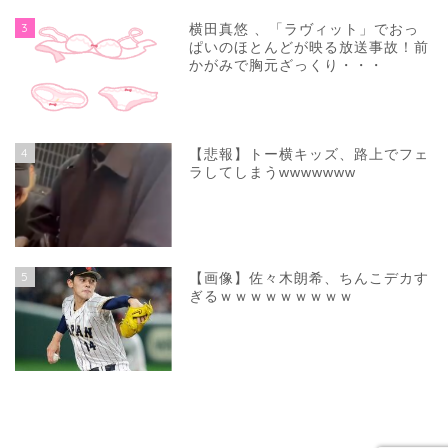
3
横田真悠 、「ラヴィット」でおっ
ぱいのほとんどが映る放送事故！前
かがみで胸元ざっくり・・・
4
【悲報】トー横キッズ、路上でフェ
ラしてしまうwwwwwww
5
【画像】佐々木朗希、ちんこデカす
ぎるｗｗｗｗｗｗｗｗｗ