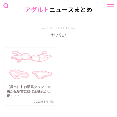
― CATEGORY ―
ヤバい
【露出狂】お洒落タウン・自
由が丘駅前にほぼ全裸女が出
現・・・
2022年3月19日