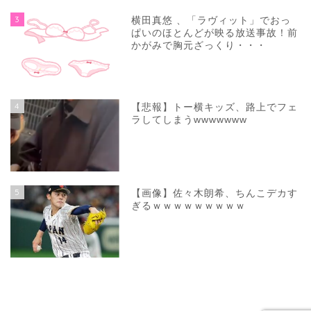
3
横田真悠 、「ラヴィット」でおっ
ぱいのほとんどが映る放送事故！前
かがみで胸元ざっくり・・・
4
【悲報】トー横キッズ、路上でフェ
ラしてしまうwwwwwww
5
【画像】佐々木朗希、ちんこデカす
ぎるｗｗｗｗｗｗｗｗｗ