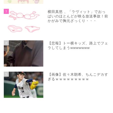
3
横田真悠 、「ラヴィット」でおっ
ぱいのほとんどが映る放送事故！前
かがみで胸元ざっくり・・・
4
【悲報】トー横キッズ、路上でフェ
ラしてしまうwwwwwww
5
【画像】佐々木朗希、ちんこデカす
ぎるｗｗｗｗｗｗｗｗｗ