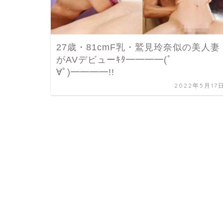
27歳・81cmF乳・鷲見玲奈似の美人妻
がAVデビューｷﾀ━━━━(ﾟ
∀ﾟ)━━━━!!
2022年5月17