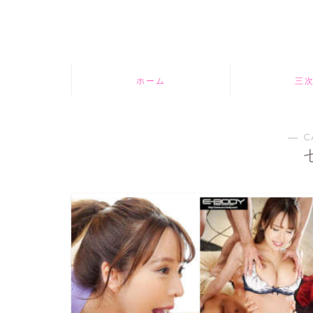
ホーム
三
― C