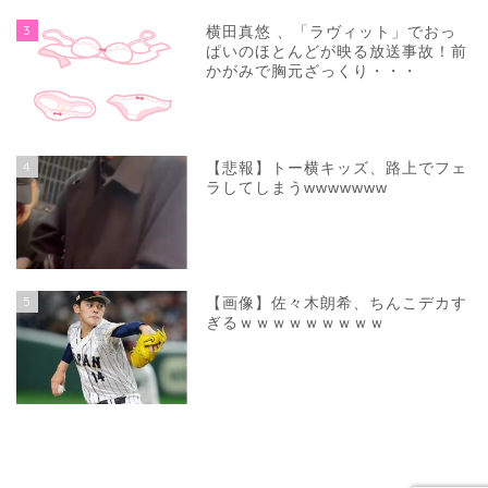
3
横田真悠 、「ラヴィット」でおっ
ぱいのほとんどが映る放送事故！前
かがみで胸元ざっくり・・・
4
【悲報】トー横キッズ、路上でフェ
ラしてしまうwwwwwww
5
【画像】佐々木朗希、ちんこデカす
ぎるｗｗｗｗｗｗｗｗｗ