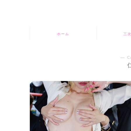
ホーム
三
― C