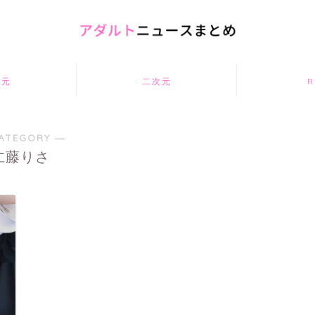
次元
二次元
R
ATEGORY ―
仁藤りさ