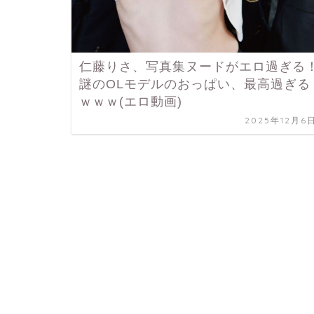
仁藤りさ、写真集ヌードがエロ過ぎる
謎のOLモデルのおっぱい、最高過ぎる
ｗｗｗ(エロ動画)
2025年12月6