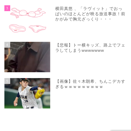
3
横田真悠 、「ラヴィット」でおっ
ぱいのほとんどが映る放送事故！前
かがみで胸元ざっくり・・・
4
【悲報】トー横キッズ、路上でフェ
ラしてしまうwwwwwww
5
【画像】佐々木朗希、ちんこデカす
ぎるｗｗｗｗｗｗｗｗｗ