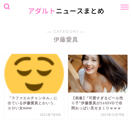
― CATEGORY ―
伊藤愛真
「ラファエルチャンネル」に
【画像】”可愛すぎるビール売
出ている伊藤愛真とかいう、
り子”伊藤愛真が1stDVDで谷
エロい女www
間おっぱい見せまくりｗｗｗ
2022年7月4日
2021年12月19日