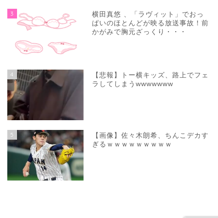
3
横田真悠 、「ラヴィット」でおっ
ぱいのほとんどが映る放送事故！前
かがみで胸元ざっくり・・・
4
【悲報】トー横キッズ、路上でフェ
ラしてしまうwwwwwww
5
【画像】佐々木朗希、ちんこデカす
ぎるｗｗｗｗｗｗｗｗｗ