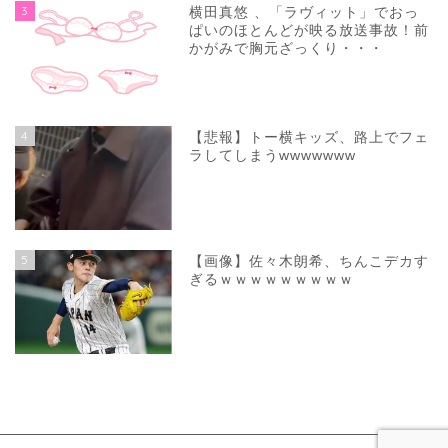
3
横田真悠 、「ラヴィット」でおっ
ぱいのほとんどが映る放送事故！前
かがみで胸元ざっくり・・・
4
【悲報】トー横キッズ、路上でフェ
ラしてしまうwwwwwww
5
【画像】佐々木朗希、ちんこデカす
ぎるｗｗｗｗｗｗｗｗｗ