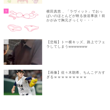
3
横田真悠 、「ラヴィット」でおっ
ぱいのほとんどが映る放送事故！前
かがみで胸元ざっくり・・・
4
【悲報】トー横キッズ、路上でフェ
ラしてしまうwwwwwww
5
【画像】佐々木朗希、ちんこデカす
ぎるｗｗｗｗｗｗｗｗｗ