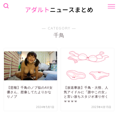
― CATEGORY ―
千鳥
【悲報】千鳥のノブ似のAV女
【放送事故】千鳥・大悟、人
優さん、想像してたよりかな
気アイドルに「誰やこの女」
りノブ
と言い放ちスタジオ凍り付く
ｗｗｗｗ
2024年5月1日
2023年4月13日