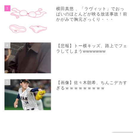
3
横田真悠 、「ラヴィット」でおっ
ぱいのほとんどが映る放送事故！前
かがみで胸元ざっくり・・・
4
【悲報】トー横キッズ、路上でフェ
ラしてしまうwwwwwww
5
【画像】佐々木朗希、ちんこデカす
ぎるｗｗｗｗｗｗｗｗｗ