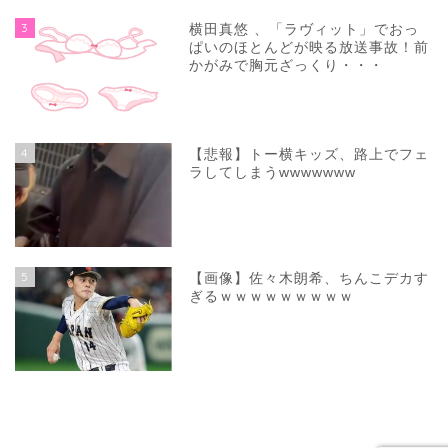
3
横田真悠 、「ラヴィット」でおっ
ぱいのほとんどが映る放送事故！前
かがみで胸元ざっくり・・・
4
【悲報】トー横キッズ、路上でフェ
ラしてしまうwwwwwww
5
【画像】佐々木朗希、ちんこデカす
ぎるｗｗｗｗｗｗｗｗｗ