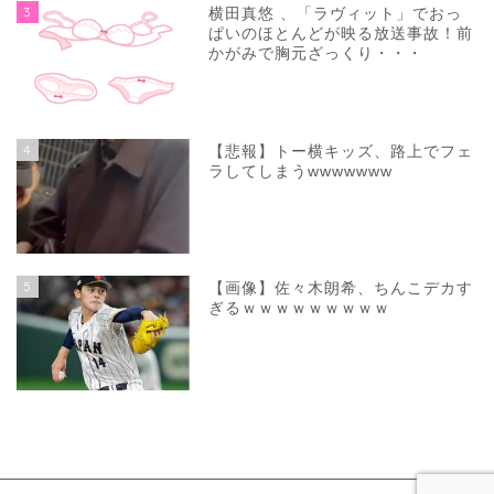
3
横田真悠 、「ラヴィット」でおっ
ぱいのほとんどが映る放送事故！前
かがみで胸元ざっくり・・・
4
【悲報】トー横キッズ、路上でフェ
ラしてしまうwwwwwww
5
【画像】佐々木朗希、ちんこデカす
ぎるｗｗｗｗｗｗｗｗｗ