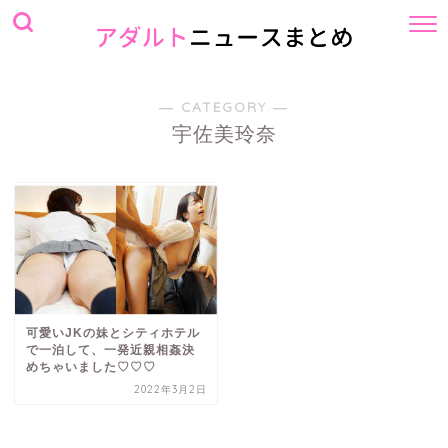
― CATEGORY ―
宇佐美玲奈
可愛いJKの妹とシティホテル
で一泊して、一発近親相姦決
めちゃいました♡♡♡
2022年3月2日