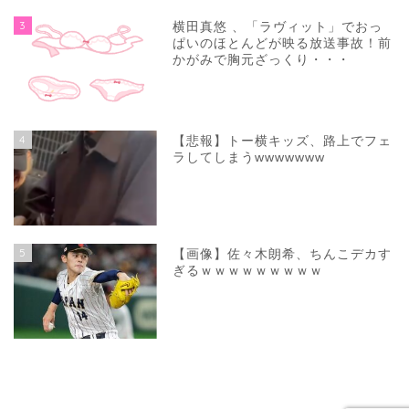
3
横田真悠 、「ラヴィット」でおっ
ぱいのほとんどが映る放送事故！前
かがみで胸元ざっくり・・・
4
【悲報】トー横キッズ、路上でフェ
ラしてしまうwwwwwww
5
【画像】佐々木朗希、ちんこデカす
ぎるｗｗｗｗｗｗｗｗｗ