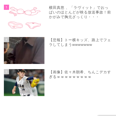
3
横田真悠 、「ラヴィット」でおっ
ぱいのほとんどが映る放送事故！前
かがみで胸元ざっくり・・・
4
【悲報】トー横キッズ、路上でフェ
ラしてしまうwwwwwww
5
【画像】佐々木朗希、ちんこデカす
ぎるｗｗｗｗｗｗｗｗｗ