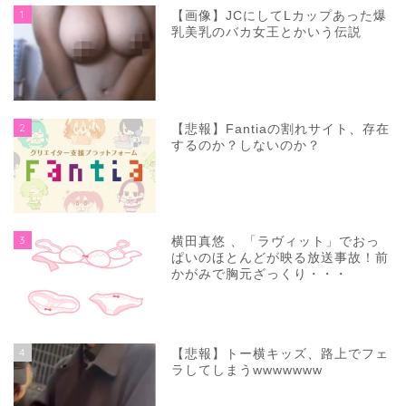
1
【画像】JCにしてLカップあった爆
乳美乳のバカ女王とかいう伝説
2
【悲報】Fantiaの割れサイト、存在
するのか？しないのか？
3
横田真悠 、「ラヴィット」でおっ
ぱいのほとんどが映る放送事故！前
かがみで胸元ざっくり・・・
4
【悲報】トー横キッズ、路上でフェ
ラしてしまうwwwwwww