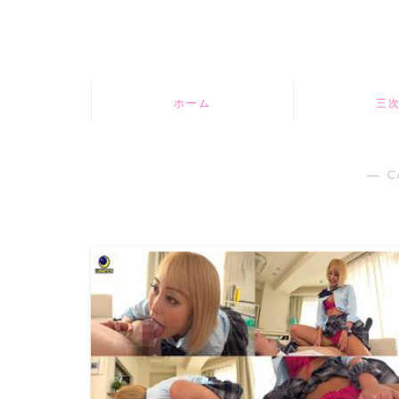
ホーム
三
― C