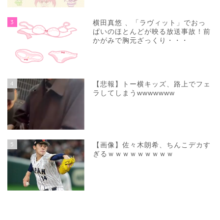
3
横田真悠 、「ラヴィット」でおっ
ぱいのほとんどが映る放送事故！前
かがみで胸元ざっくり・・・
4
【悲報】トー横キッズ、路上でフェ
ラしてしまうwwwwwww
5
【画像】佐々木朗希、ちんこデカす
ぎるｗｗｗｗｗｗｗｗｗ