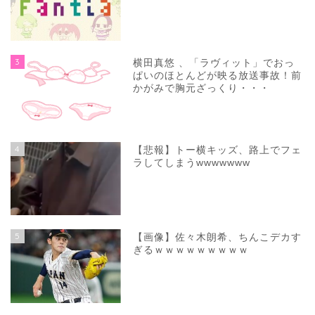
3
横田真悠 、「ラヴィット」でおっ
ぱいのほとんどが映る放送事故！前
かがみで胸元ざっくり・・・
4
【悲報】トー横キッズ、路上でフェ
ラしてしまうwwwwwww
5
【画像】佐々木朗希、ちんこデカす
ぎるｗｗｗｗｗｗｗｗｗ