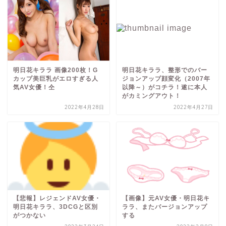
明日花キララ 画像200枚！G
明日花キララ、整形でのバー
カップ美巨乳がエロすぎる人
ジョンアップ顔変化（2007年
気AV女優！仝
以降～）がコチラ！遂に本人
がカミングアウト！
2022年4月28日
2022年4月27日
【悲報】レジェンドAV女優・
【画像】元AV女優・明日花キ
明日花キララ、3DCGと区別
ララ、またバージョンアップ
がつかない
する