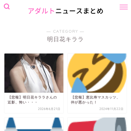
― CATEGORY ―
明日花キララ
【悲報】明日花キララさんの
【悲報】恵比寿マスカッツ、
近影、怖い・・・
仲が悪かった！
2026年6月21日
2024年11月22日