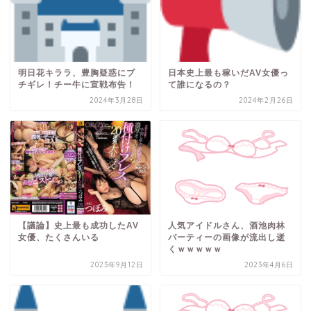
明日花キララ、豊胸疑惑にブ
日本史上最も稼いだAV女優っ
チギレ！チー牛に宣戦布告！
て誰になるの？
2024年3月28日
2024年2月26日
【議論】史上最も成功したAV
人気アイドルさん、酒池肉林
女優、たくさんいる
パーティーの画像が流出し逝
くｗｗｗｗｗ
2023年9月12日
2023年4月6日