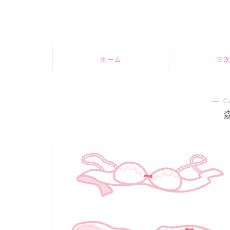
ホーム
三
― C