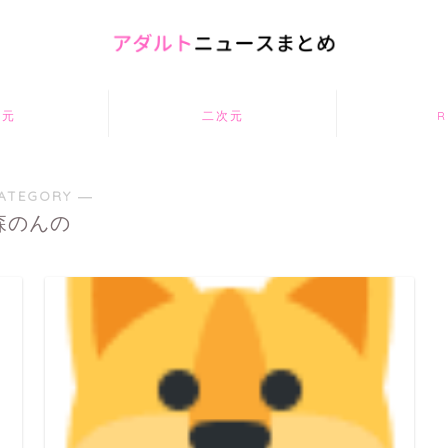
次元
二次元
R
ATEGORY ―
森のんの