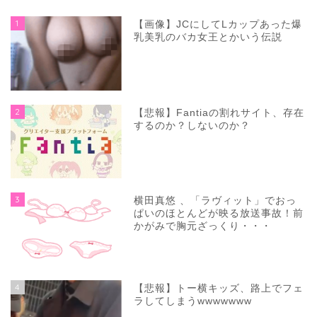
1
【画像】JCにしてLカップあった爆
乳美乳のバカ女王とかいう伝説
2
【悲報】Fantiaの割れサイト、存在
するのか？しないのか？
3
横田真悠 、「ラヴィット」でおっ
ぱいのほとんどが映る放送事故！前
かがみで胸元ざっくり・・・
4
【悲報】トー横キッズ、路上でフェ
ラしてしまうwwwwwww