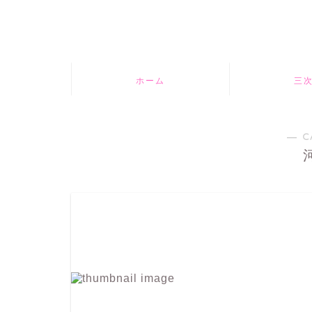
ホーム
三
― C