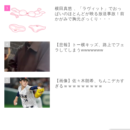
3
横田真悠 、「ラヴィット」でおっ
ぱいのほとんどが映る放送事故！前
かがみで胸元ざっくり・・・
4
【悲報】トー横キッズ、路上でフェ
ラしてしまうwwwwwww
5
【画像】佐々木朗希、ちんこデカす
ぎるｗｗｗｗｗｗｗｗｗ