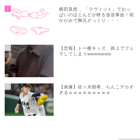
3
横田真悠 、「ラヴィット」でおっ
ぱいのほとんどが映る放送事故！前
かがみで胸元ざっくり・・・
4
【悲報】トー横キッズ、路上でフェ
ラしてしまうwwwwwww
5
【画像】佐々木朗希、ちんこデカす
ぎるｗｗｗｗｗｗｗｗｗ