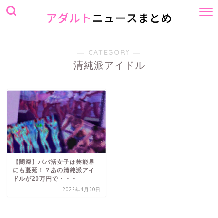
― CATEGORY ―
清純派アイドル
【闇深】パパ活女子は芸能界
にも蔓延！？あの清純派アイ
ドルが20万円で・・・
2022年4月20日