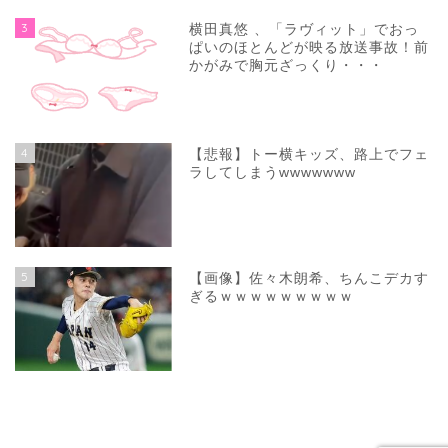
3
横田真悠 、「ラヴィット」でおっ
ぱいのほとんどが映る放送事故！前
かがみで胸元ざっくり・・・
4
【悲報】トー横キッズ、路上でフェ
ラしてしまうwwwwwww
5
【画像】佐々木朗希、ちんこデカす
ぎるｗｗｗｗｗｗｗｗｗ