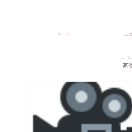
ホーム
三
― C
画像