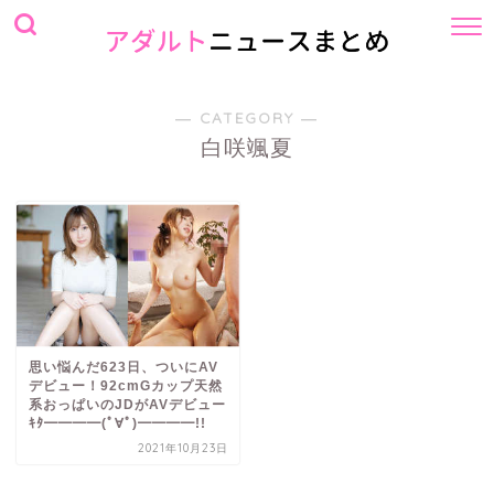
― CATEGORY ―
白咲颯夏
思い悩んだ623日、ついにAV
デビュー！92cmGカップ天然
系おっぱいのJDがAVデビュー
ｷﾀ━━━━(ﾟ∀ﾟ)━━━━!!
2021年10月23日