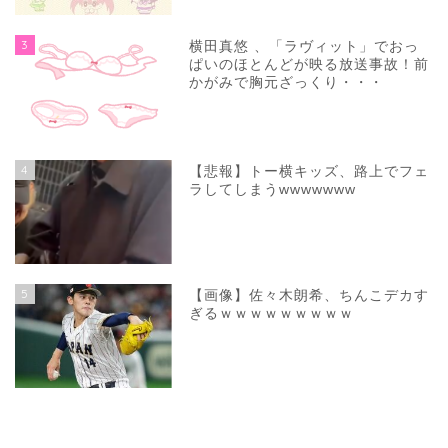
3
横田真悠 、「ラヴィット」でおっ
ぱいのほとんどが映る放送事故！前
かがみで胸元ざっくり・・・
4
【悲報】トー横キッズ、路上でフェ
ラしてしまうwwwwwww
5
【画像】佐々木朗希、ちんこデカす
ぎるｗｗｗｗｗｗｗｗｗ