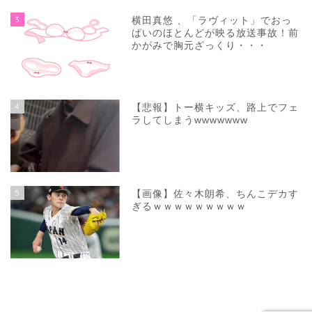
3
横田真悠 、「ラヴィット」でおっ
ぱいのほとんどが映る放送事故！前
かがみで胸元ざっくり・・・
4
【悲報】トー横キッズ、路上でフェ
ラしてしまうwwwwwww
5
【画像】佐々木朗希、ちんこデカす
ぎるｗｗｗｗｗｗｗｗｗ