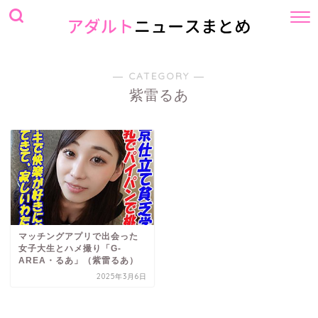
― CATEGORY ―
紫雷るあ
マッチングアプリで出会った
女子大生とハメ撮り「G-
AREA・るあ」（紫雷るあ）
2025年3月6日