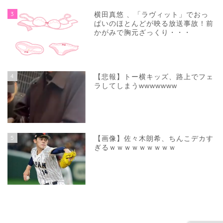
3
横田真悠 、「ラヴィット」でおっ
ぱいのほとんどが映る放送事故！前
かがみで胸元ざっくり・・・
4
【悲報】トー横キッズ、路上でフェ
ラしてしまうwwwwwww
5
【画像】佐々木朗希、ちんこデカす
ぎるｗｗｗｗｗｗｗｗｗ