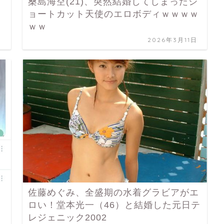
桑島海空(21)、突然結婚してしまったシ
ョートカット天使のエロボディｗｗｗｗ
ｗｗ
日
2026年3月11日
佐藤めぐみ、全盛期の水着グラビアがエ
ロい！堂本光一（46）と結婚した元日テ
レジェニック2002