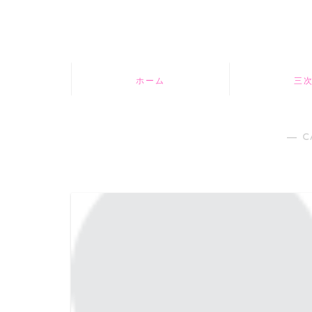
ホーム
三
― C