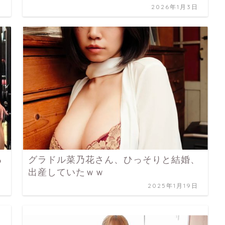
日
2026年1月3日
る
グラドル菜乃花さん、ひっそりと結婚、
出産していたｗｗ
日
2025年1月19日