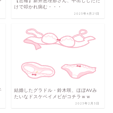
ン
【悲報】新井恵理那さん、中出ししただ
けで叩かれ病む・・・
日
2023年4月21日
子
結婚したグラドル・鈴木咲、ほぼAVみ
たいなドスケベイメビがコチラｗｗ
日
2023年2月3日