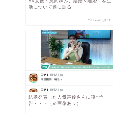
AV女優・風間ゆみ、結婚＆離婚…私生
活について遂に語る！
2026年5月31
結婚発表した人気声優さんに殺○予
告・・・（※画像あり）