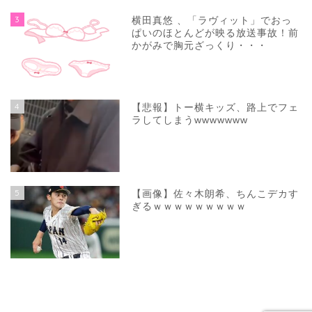
3
横田真悠 、「ラヴィット」でおっ
ぱいのほとんどが映る放送事故！前
かがみで胸元ざっくり・・・
4
【悲報】トー横キッズ、路上でフェ
ラしてしまうwwwwwww
5
【画像】佐々木朗希、ちんこデカす
ぎるｗｗｗｗｗｗｗｗｗ