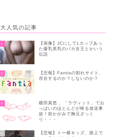
大人気の記事
【画像】JCにしてLカップあっ
1
た爆乳美乳のバカ女王とかいう
伝説
【悲報】Fantiaの割れサイト、
2
存在するのか？しないのか？
横田真悠 、「ラヴィット」でお
3
っぱいのほとんどが映る放送事
故！前かがみで胸元ざっく
り・・・
【悲報】トー横キッズ、路上で
4