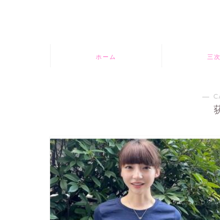
ホーム
三
― C