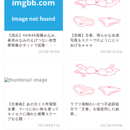
【流出】AKB48高橋みなみ、
【悲報】文春、明らかな合成
峯岸みなみのえげつない枕営
写真をスクープのようにとり
業画像がネットで拡散・・・
あげるｗｗｗ
2025年1月19日
2023年1月20日
【文春砲】あの元ミス学習院
ラブリ強制わいせつ不起訴処
女優、マ○コに白い粉を塗って
分で「文春」を猛批判した結
キメセクに溺れた衝撃スクー
果…
プを公開・・・
2022年8月17日
2022年4月15日