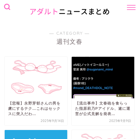
― CATEGORY ―
週刊文春
【悲報】永野芽郁さんの男を
【流出事件】文春砲を食らっ
虜にするテク…これはセック
た指原莉乃Pアイドル、遂に運
スに突入だわ…
営が公式見解を発表…
2025年9月14日
2025年9月9日