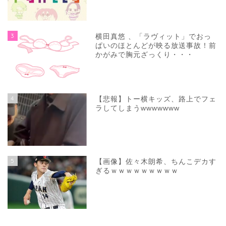
3
横田真悠 、「ラヴィット」でおっ
ぱいのほとんどが映る放送事故！前
かがみで胸元ざっくり・・・
4
【悲報】トー横キッズ、路上でフェ
ラしてしまうwwwwwww
5
【画像】佐々木朗希、ちんこデカす
ぎるｗｗｗｗｗｗｗｗｗ