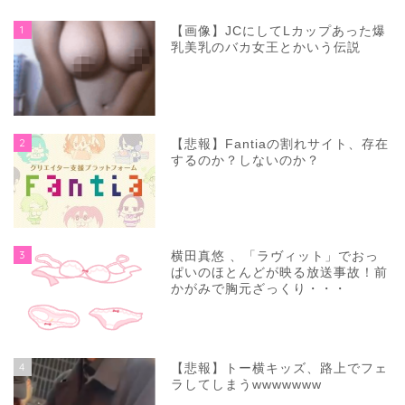
1
【画像】JCにしてLカップあった爆
乳美乳のバカ女王とかいう伝説
2
【悲報】Fantiaの割れサイト、存在
するのか？しないのか？
3
横田真悠 、「ラヴィット」でおっ
ぱいのほとんどが映る放送事故！前
かがみで胸元ざっくり・・・
4
【悲報】トー横キッズ、路上でフェ
ラしてしまうwwwwwww