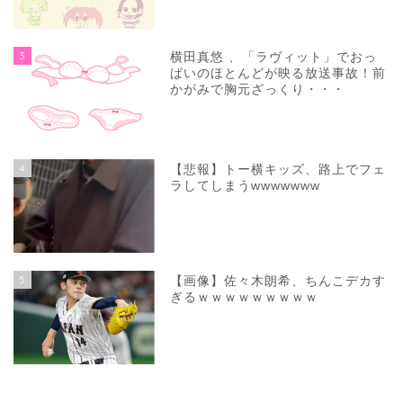
3
横田真悠 、「ラヴィット」でおっ
ぱいのほとんどが映る放送事故！前
かがみで胸元ざっくり・・・
4
【悲報】トー横キッズ、路上でフェ
ラしてしまうwwwwwww
5
【画像】佐々木朗希、ちんこデカす
ぎるｗｗｗｗｗｗｗｗｗ