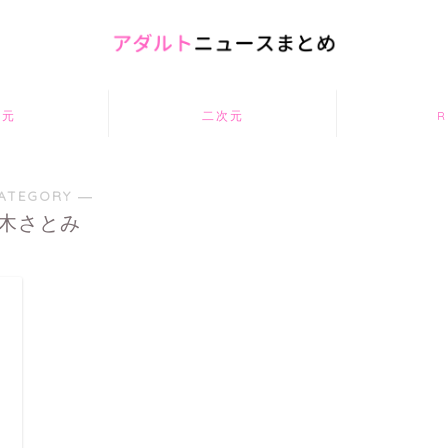
次元
二次元
R
ATEGORY ―
木さとみ