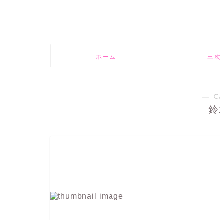
ホーム
三
― C
鈴